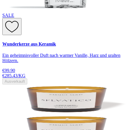
SALE
Wunderkerze aus Keramik
Ein geheimnisvoller Duft nach warmer Vanille, Harz und uralten
Hölzern.
€99.90
€285.43
/
KG
Ausverkauft