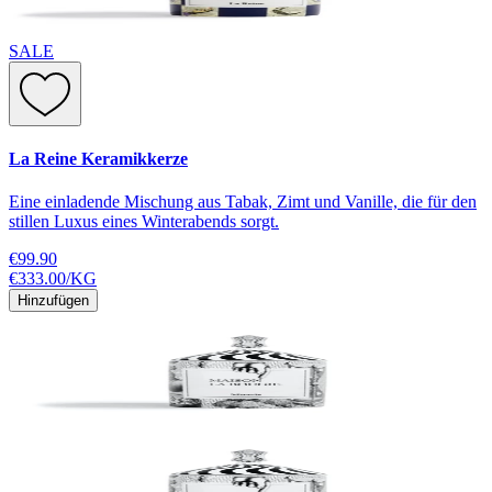
SALE
La Reine Keramikkerze
Eine einladende Mischung aus Tabak, Zimt und Vanille, die für den
stillen Luxus eines Winterabends sorgt.
€99.90
€333.00
/
KG
Hinzufügen