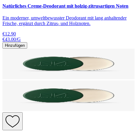
Natürliches Creme-Deodorant mit holzig-zitrusartigen Noten
Ein moderner, umweltbewusster Deodorant mit lang anhaltender
Frische, ergänzt durch Zitrus- und Holznoten.
€12.90
€43.00
/
G
Hinzufügen