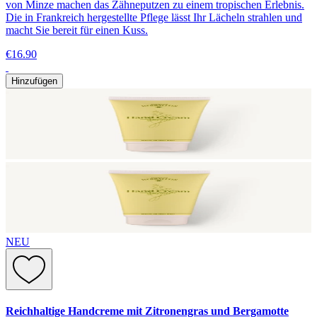
von Minze machen das Zähneputzen zu einem tropischen Erlebnis.
Die in Frankreich hergestellte Pflege lässt Ihr Lächeln strahlen und
macht Sie bereit für einen Kuss.
€16.90
Hinzufügen
NEU
Reichhaltige Handcreme mit Zitronengras und Bergamotte