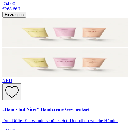
€54.00
€268.66
/
L
Hinzufügen
NEU
„Hands but Nicer“ Handcreme-Geschenkset
Drei Düfte. Ein wunderschönes Set. Unendlich weiche Hände.