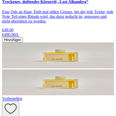
Trockenes, duftendes Körperöl „Lost Alhambra“
Eine Ode an Haut, Duft und stillen Genuss, bei der jede Textur, jede
Note Teil eines Rituals wird, das dazu gedacht ist, genossen und
nicht überstürzt zu werden.
€49.00
€490.00
/
L
Hinzufügen
Vorbestellen