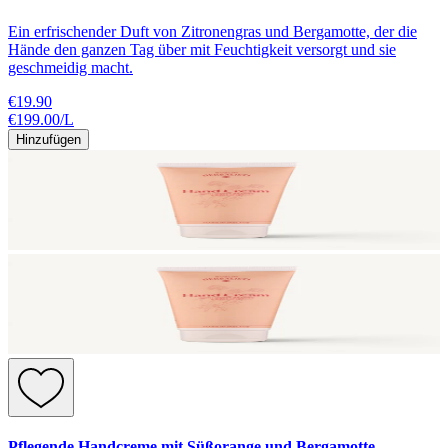
Ein erfrischender Duft von Zitronengras und Bergamotte, der die
Hände den ganzen Tag über mit Feuchtigkeit versorgt und sie
geschmeidig macht.
€19.90
€199.00
/
L
Hinzufügen
Pflegende Handcreme mit Süßorange und Bergamotte