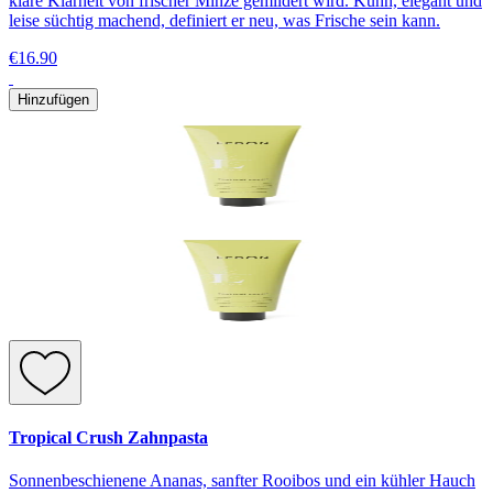
klare Klarheit von frischer Minze gemildert wird. Kühn, elegant und
leise süchtig machend, definiert er neu, was Frische sein kann.
€16.90
Hinzufügen
Tropical Crush Zahnpasta
Sonnenbeschienene Ananas, sanfter Rooibos und ein kühler Hauch