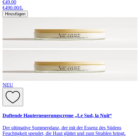
€49.00
€490.00
/
L
Hinzufügen
NEU
Duftende Hauterneuerungscreme „Le Sud, la Nuit“
Der ultimative Sommerglanz, der mit der Essenz des Südens
Feuchtigkeit spendet, die Haut glättet und zum Strahlen bringt.