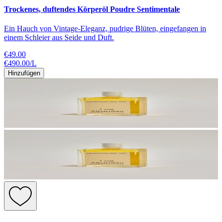
Trockenes, duftendes Körperöl Poudre Sentimentale
Ein Hauch von Vintage-Eleganz, pudrige Blüten, eingefangen in
einem Schleier aus Seide und Duft.
€49.00
€490.00
/
L
Hinzufügen