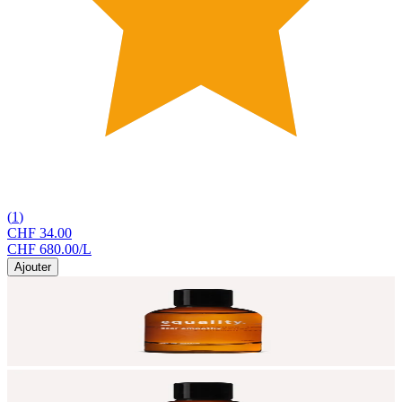
(
1
)
CHF 34.00
CHF 680.00
/
L
Ajouter