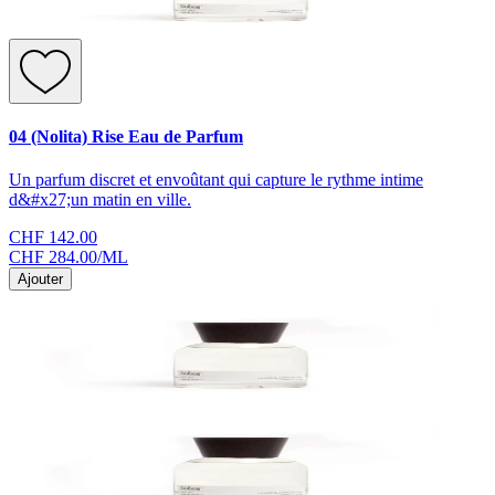
04 (Nolita) Rise Eau de Parfum
Un parfum discret et envoûtant qui capture le rythme intime
d&#x27;un matin en ville.
CHF 142.00
CHF 284.00
/
ML
Ajouter