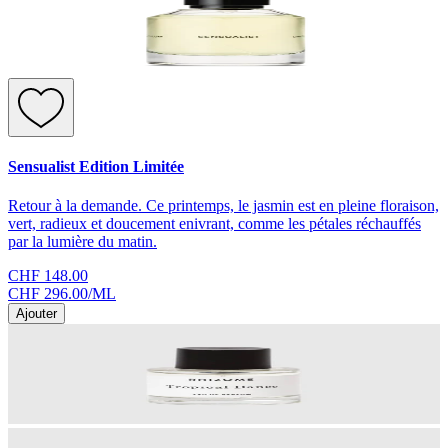
Sensualist Edition Limitée
Retour à la demande. Ce printemps, le jasmin est en pleine floraison,
vert, radieux et doucement enivrant, comme les pétales réchauffés
par la lumière du matin.
CHF 148.00
CHF 296.00
/
ML
Ajouter