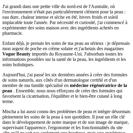
J'ai grandi dans une petite ville du nord-est de l'Australie, où
l'environnement n'était pas particulièrement clément pour la peau :
eau dure, chaleur intense et sèche en été, hivers froids et soleil
implacable toute l'année. Par nécessité et curiosité, j'ai commencé à
expérimenter des soins maison avec des ingrédients achetés en
pharmacie.
Enfant déjà, je prenais les soins de ma peau au sérieux : je dépensais
mon argent de poche en crème solaire et j'achetais des magazines
Vogue Beauty
importés du Royaume-Uni. J'absorbais toutes les
informations possibles sur la santé de la peau, les ingrédients et les
soins holistiques.
Aujourd'hui, j'ai passé les six dernières années à créer des formules
de soins naturels, aux côtés d'un dermatologue certifié et d'un
membre de ma famille spécialisé en
médecine régénératrice de la
peau
. Ensemble, nous nous efforçons de créer des formules qui
favorisent la cicatrisation, l'équilibre et le bien-être cutané à long
terme.
Mischa a lui aussi connu des problèmes de peau et intègre désormais
pleinement les soins de la peau à son quotidien. Il joue un rôle clé
dans le développement de notre marque et de son image de marque,
supervisant l'apparence, l'ergonomie et les fonctionnalités du site
afin qu'il ne soit pas seulement une boutique, mais une expérience