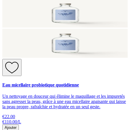
Eau micellaire probiotique quotidienne
Un nettoyage en douceur qui élimine le maquillage et les impuretés
sans agresser la peau, grâce à une eau micellaire apaisante qui laisse
la peau propre, rafraîchie et hydratée en un seul geste.
€22.00
€110.00
/
L
Ajouter