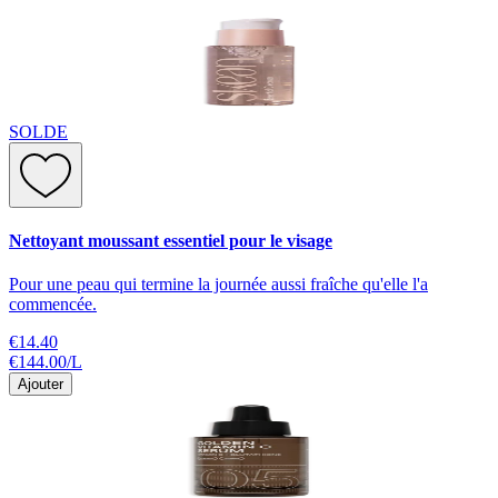
SOLDE
Nettoyant moussant essentiel pour le visage
Pour une peau qui termine la journée aussi fraîche qu'elle l'a
commencée.
€14.40
€144.00
/
L
Ajouter