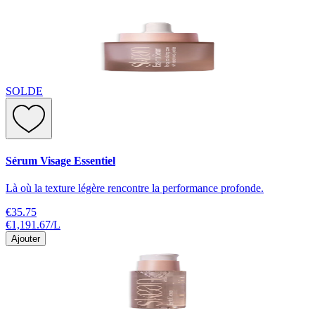
SOLDE
Sérum Visage Essentiel
Là où la texture légère rencontre la performance profonde.
€35.75
€1,191.67
/
L
Ajouter