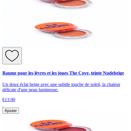
Baume pour les lèvres et les joues The Cove, teinte Nudebeige
Un doux éclat beige avec une subtile touche de soleil, la chaleur
délicate d'une peau lumineuse.
€13.90
Ajouter