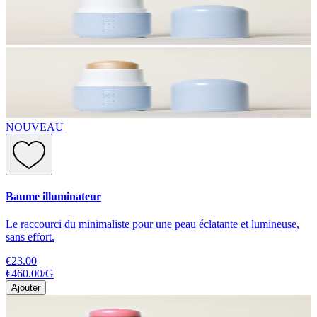
NOUVEAU
Baume illuminateur
Le raccourci du minimaliste pour une peau éclatante et lumineuse,
sans effort.
€23.00
€460.00
/
G
Ajouter