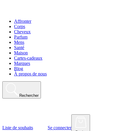
Affronter
Corps
Cheveux
Parfum
Mens
Santé
Maison
Cartes-cadeaux
Marques
Blog
À propos de nous
Rechercher
Liste de souhaits
Se connecter