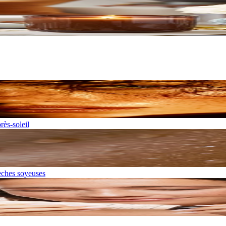
rès-soleil
sèches soyeuses