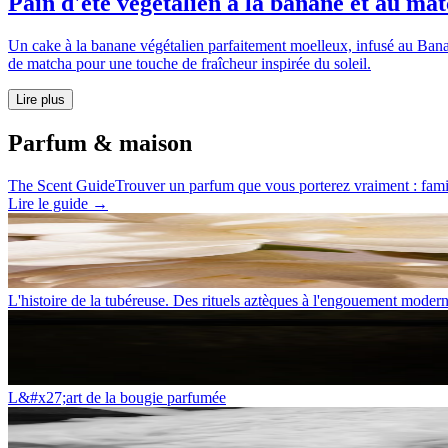
Pain d'été végétalien à la banane et au ma
Un cake à la banane végétalien parfaitement moelleux, infusé au Bana
de matcha pour une touche de fraîcheur inspirée du soleil.
Lire plus
Parfum & maison
The Scent Guide
Trouver un parfum que vous porterez vraiment : famil
Lire le guide
→
L'histoire de la tubéreuse. Des rituels aztèques à l'engouement moder
L&#x27;art de la bougie parfumée