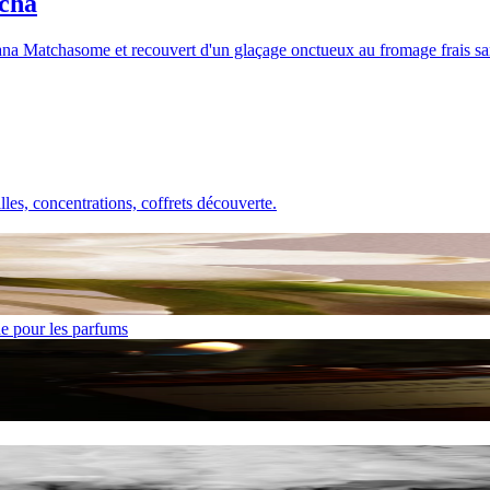
tcha
na Matchasome et recouvert d'un glaçage onctueux au fromage frais sans
les, concentrations, coffrets découverte.
ne pour les parfums