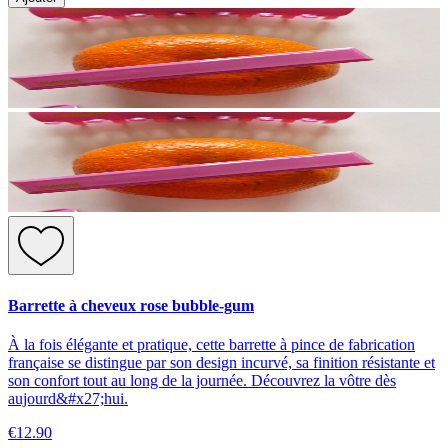
Barrette à cheveux rose bubble-gum
À la fois élégante et pratique, cette barrette à pince de fabrication
française se distingue par son design incurvé, sa finition résistante et
son confort tout au long de la journée. Découvrez la vôtre dès
aujourd&#x27;hui.
€12.90