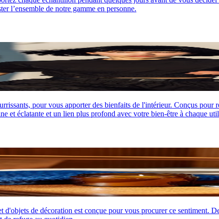
ster l’ensemble de notre gamme en personne.
issants, pour vous apporter des bienfaits de l'intérieur. Conçus pour rétab
e et éclatante et un lien plus profond avec votre bien-être à chaque util
s et d'objets de décoration est conçue pour vous procurer ce sentiment. D