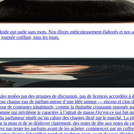
uide qui parle sans mots. Nos élixirs méticuleusement élaborés et nos ac
journée coiffure, tous les jours.
s testées par des groupes de discussion, pas de licences accordées à d
ue eau de parfum autour d’une idée unique — encens et clou de girof
tour de contrastes inhabituels, comme la rhubarbe croquante opposée a
i privilégie le caractère à l’attrait de masse.Qu’est-ce qui fait qu
n du parfumeur plutôt qu’un cahier des charges dicté par le marché. La 
r la peau et de se déployer clairement, des notes de tête aux notes de c
vez pas tester les parfums avant de les acheter, commencez par un cof
portez chaque échantillon pendant quelques jours avant de vous décide