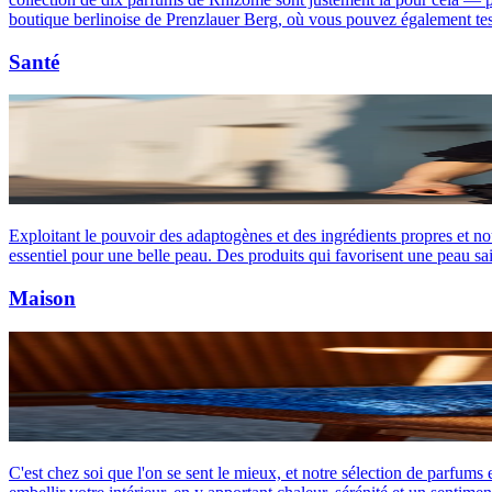
boutique berlinoise de Prenzlauer Berg, où vous pouvez également te
Santé
Exploitant le pouvoir des adaptogènes et des ingrédients propres et nourr
essentiel pour une belle peau. Des produits qui favorisent une peau sain
Maison
C'est chez soi que l'on se sent le mieux, et notre sélection de parfum