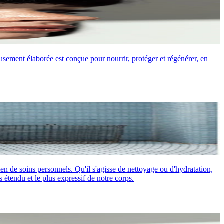
usement élaborée est conçue pour nourrir, protéger et régénérer, en
en de soins personnels. Qu'il s'agisse de nettoyage ou d'hydratation,
 étendu et le plus expressif de notre corps.