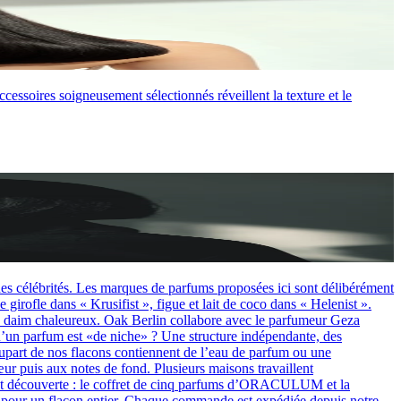
cessoires soigneusement sélectionnés réveillent la texture et le
es célébrités. Les marques de parfums proposées ici sont délibérément
le dans « Krusifist », figue et lait de coco dans « Helenist ».
u daim chaleureux. Oak Berlin collabore avec le parfumeur Geza
’un parfum est «de niche» ? Une structure indépendante, des
plupart de nos flacons contiennent de l’eau de parfum ou une
œur puis aux notes de fond. Plusieurs maisons travaillent
fret découverte : le coffret de cinq parfums d’ORACULUM et la
r pour un flacon entier. Chaque commande est expédiée depuis notre