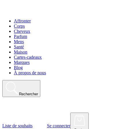
Affronter
Corps
Cheveux
Parfum
Mens
Santé
Maison
Cartes-cadeaux
Marques
Blog
À propos de nous
Rechercher
Liste de souhaits
Se connecter