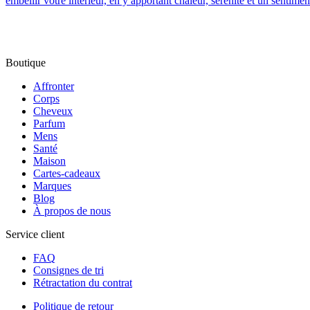
embellir votre intérieur, en y apportant chaleur, sérénité et un sentime
Boutique
Affronter
Corps
Cheveux
Parfum
Mens
Santé
Maison
Cartes-cadeaux
Marques
Blog
À propos de nous
Service client
FAQ
Consignes de tri
Rétractation du contrat
Politique de retour