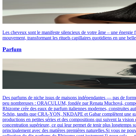
Les cheveux sont le manifeste silencieux de votre âme – une énergie fl
mouvement, transformant les rituels capillaires quotidiens en une belle 
Parfum
Des parfums de niche issus de maisons indépendantes — pas de formule
peu nombreuses : ORACULUM, fondée par Renata Muchová, compose chaq
Rhizome crée des eaux de parfum italiennes modernes, construites au
Schön, tandis que CRA-YON, NKDAPE et Gabar complètent une gamme qu
productions en petites séries et des compositions qui suivent la visio
concentration supérieure, ce qui leur permet de tenir plus longtemps su
principalement avec des matières premières naturelles.Si vous ne pou
collection de dix parfums de Rhizome sont justement là pour cela — 