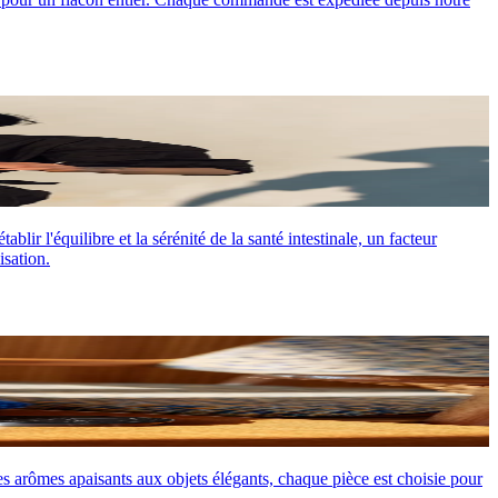
lir l'équilibre et la sérénité de la santé intestinale, un facteur
isation.
es arômes apaisants aux objets élégants, chaque pièce est choisie pour