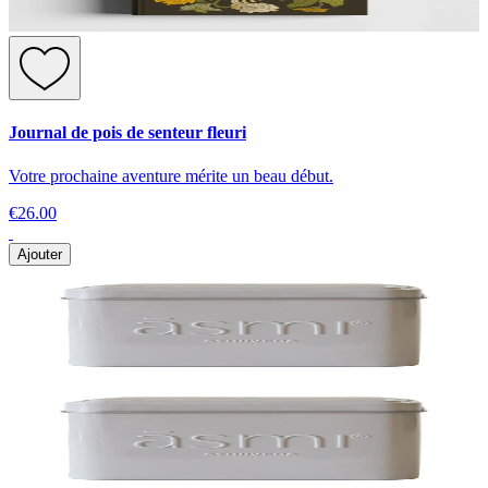
Journal de pois de senteur fleuri
Votre prochaine aventure mérite un beau début.
€26.00
Ajouter