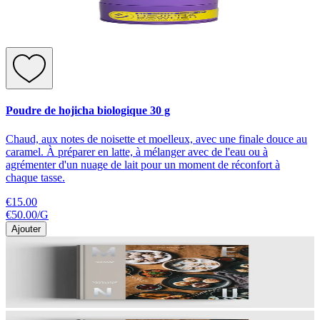
Poudre de hojicha biologique 30 g
Chaud, aux notes de noisette et moelleux, avec une finale douce au
caramel. À préparer en latte, à mélanger avec de l'eau ou à
agrémenter d'un nuage de lait pour un moment de réconfort à
chaque tasse.
€15.00
€50.00
/
G
Ajouter