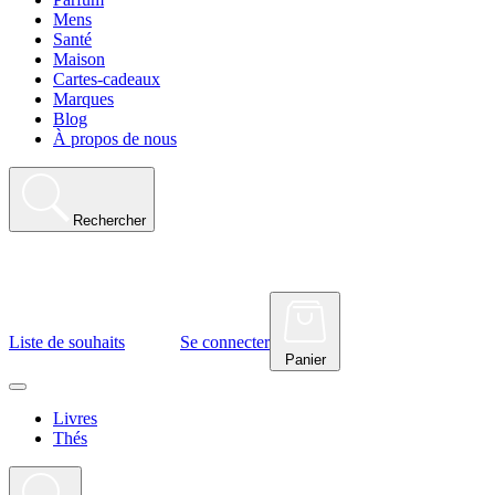
Mens
Santé
Maison
Cartes-cadeaux
Marques
Blog
À propos de nous
Rechercher
Liste de souhaits
Se connecter
Panier
Livres
Thés