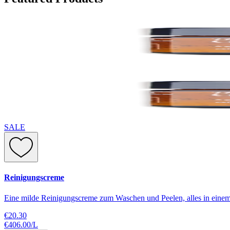
SALE
Reinigungscreme
Eine milde Reinigungscreme zum Waschen und Peelen, alles in einem
€20.30
€406.00
/
L