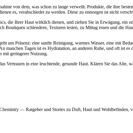
hme von dem, was schon zu lange verweilt. Produkte, die ihre besten 
enen es, verabschiedet zu werden. Diese zu entsorgen ist nicht verschwen
sics, die Ihrer Haut wirklich dienen, und ziehen Sie in Erwägung, ein
h Boutiquen schlendern, Texturen testen, zu Mittag essen und die Haut
geht um Präsenz: eine sanfte Reinigung, warmes Wasser, eine mit Bedach
 An manchen Tagen ist es Hydratation, an anderen Ruhe, und oft ist e
n mit geringerer Nutzung.
nd das Vertrauen in eine leuchtende, gesunde Haut. Klären Sie das Alte, 
f Chemistry — Ratgeber und Stories zu Duft, Haut und Wohlbefinden, v