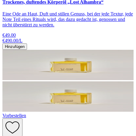
Trockenes, duftendes Körperöl „Lost Alhambra“
Eine Ode an Haut, Duft und stillen Genuss, bei der jede Textur, jede
Note Teil eines Rituals wird, das dazu gedacht ist, genossen und
nicht überstürzt zu werden.
€49.00
€490.00
/
L
Hinzufügen
Vorbestellen