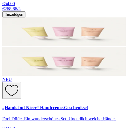
€54.00
€268.66
/
L
Hinzufügen
NEU
„Hands but Nicer“ Handcreme-Geschenkset
Drei Düfte. Ein wunderschönes Set. Unendlich weiche Hände.