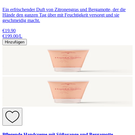
Ein erfrischender Duft von Zitronengras und Bergamotte, der die
Hände den ganzen Tag über mit Feuchtigkeit versorgt und sie
geschmeidig macht.
€19.90
€199.00
/
L
Hinzufügen
Pflegende Handcreme mit Süßorange und Bergamotte