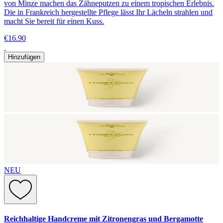
von Minze machen das Zähneputzen zu einem tropischen Erlebnis.
Die in Frankreich hergestellte Pflege lässt Ihr Lächeln strahlen und
macht Sie bereit für einen Kuss.
€16.90
Hinzufügen
NEU
Reichhaltige Handcreme mit Zitronengras und Bergamotte