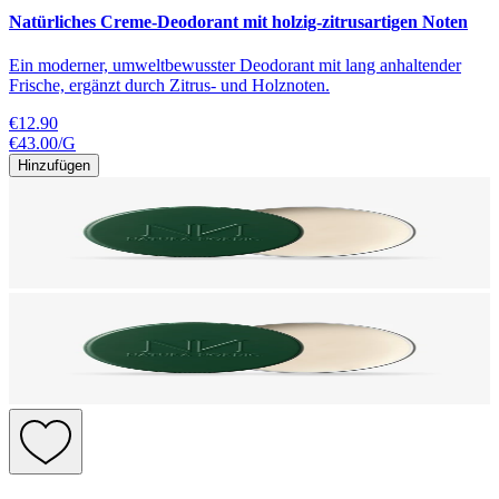
Natürliches Creme-Deodorant mit holzig-zitrusartigen Noten
Ein moderner, umweltbewusster Deodorant mit lang anhaltender
Frische, ergänzt durch Zitrus- und Holznoten.
€12.90
€43.00
/
G
Hinzufügen