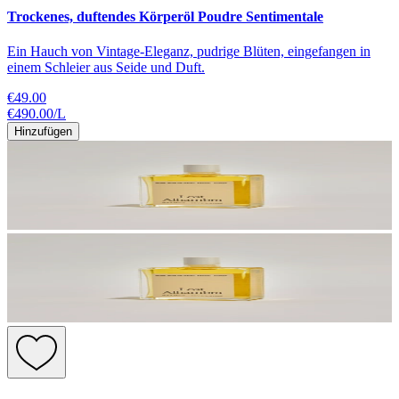
Trockenes, duftendes Körperöl Poudre Sentimentale
Ein Hauch von Vintage-Eleganz, pudrige Blüten, eingefangen in
einem Schleier aus Seide und Duft.
€49.00
€490.00
/
L
Hinzufügen