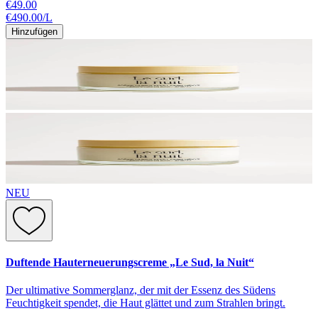
€49.00
€490.00
/
L
Hinzufügen
NEU
Duftende Hauterneuerungscreme „Le Sud, la Nuit“
Der ultimative Sommerglanz, der mit der Essenz des Südens
Feuchtigkeit spendet, die Haut glättet und zum Strahlen bringt.