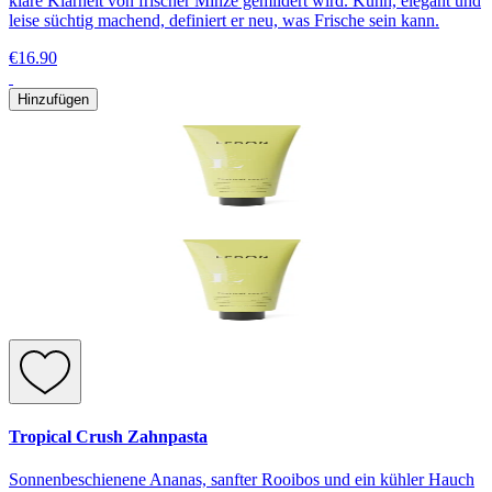
klare Klarheit von frischer Minze gemildert wird. Kühn, elegant und
leise süchtig machend, definiert er neu, was Frische sein kann.
€16.90
Hinzufügen
Tropical Crush Zahnpasta
Sonnenbeschienene Ananas, sanfter Rooibos und ein kühler Hauch