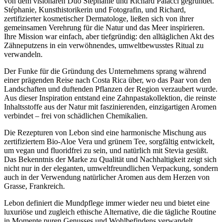
von dem visionären Duo Stéphanie und Richard Palacci gegründet.
Stéphanie, Kunsthistorikerin und Fotografin, und Richard,
zertifizierter kosmetischer Dermatologe, ließen sich von ihrer
gemeinsamen Verehrung für die Natur und das Meer inspirieren.
Ihre Mission war einfach, aber tiefgründig: den alltäglichen Akt des
Zähneputzens in ein verwöhnendes, umweltbewusstes Ritual zu
verwandeln.
Der Funke für die Gründung des Unternehmens sprang während
einer prägenden Reise nach Costa Rica über, wo das Paar von den
Landschaften und duftenden Pflanzen der Region verzaubert wurde.
Aus dieser Inspiration entstand eine Zahnpastakollektion, die reinste
Inhaltsstoffe aus der Natur mit faszinierenden, einzigartigen Aromen
verbindet – frei von schädlichen Chemikalien.
Die Rezepturen von Lebon sind eine harmonische Mischung aus
zertifiziertem Bio-Aloe Vera und grünem Tee, sorgfältig entwickelt,
um vegan und fluoridfrei zu sein, und natürlich mit Stevia gesüßt.
Das Bekenntnis der Marke zu Qualität und Nachhaltigkeit zeigt sich
nicht nur in der eleganten, umweltfreundlichen Verpackung, sondern
auch in der Verwendung natürlicher Aromen aus dem Herzen von
Grasse, Frankreich.
Lebon definiert die Mundpflege immer wieder neu und bietet eine
luxuriöse und zugleich ethische Alternative, die die tägliche Routine
in Momente puren Genusses und Wohlbefindens verwandelt.