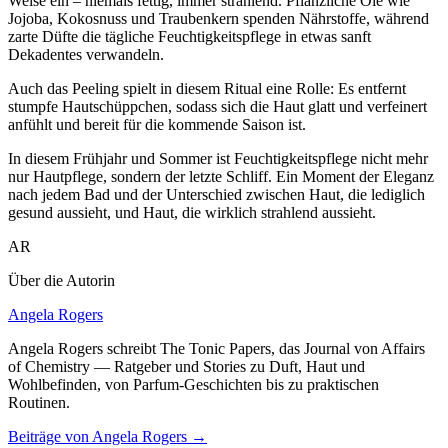
Weise ein – niemals fettig, immer strahlend. Pflanzliche Öle wie
Jojoba, Kokosnuss und Traubenkern spenden Nährstoffe, während
zarte Düfte die tägliche Feuchtigkeitspflege in etwas sanft
Dekadentes verwandeln.
Auch das Peeling spielt in diesem Ritual eine Rolle: Es entfernt
stumpfe Hautschüppchen, sodass sich die Haut glatt und verfeinert
anfühlt und bereit für die kommende Saison ist.
In diesem Frühjahr und Sommer ist Feuchtigkeitspflege nicht mehr
nur Hautpflege, sondern der letzte Schliff. Ein Moment der Eleganz
nach jedem Bad und der Unterschied zwischen Haut, die lediglich
gesund aussieht, und Haut, die wirklich strahlend aussieht.
AR
Über die Autorin
Angela Rogers
Angela Rogers schreibt The Tonic Papers, das Journal von Affairs
of Chemistry — Ratgeber und Stories zu Duft, Haut und
Wohlbefinden, von Parfum-Geschichten bis zu praktischen
Routinen.
Beiträge von Angela Rogers
→