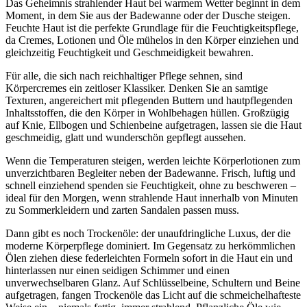
Das Geheimnis strahlender Haut bei warmem Wetter beginnt in dem
Moment, in dem Sie aus der Badewanne oder der Dusche steigen.
Feuchte Haut ist die perfekte Grundlage für die Feuchtigkeitspflege,
da Cremes, Lotionen und Öle mühelos in den Körper einziehen und
gleichzeitig Feuchtigkeit und Geschmeidigkeit bewahren.
Für alle, die sich nach reichhaltiger Pflege sehnen, sind
Körpercremes ein zeitloser Klassiker. Denken Sie an samtige
Texturen, angereichert mit pflegenden Buttern und hautpflegenden
Inhaltsstoffen, die den Körper in Wohlbehagen hüllen. Großzügig
auf Knie, Ellbogen und Schienbeine aufgetragen, lassen sie die Haut
geschmeidig, glatt und wunderschön gepflegt aussehen.
Wenn die Temperaturen steigen, werden leichte Körperlotionen zum
unverzichtbaren Begleiter neben der Badewanne. Frisch, luftig und
schnell einziehend spenden sie Feuchtigkeit, ohne zu beschweren –
ideal für den Morgen, wenn strahlende Haut innerhalb von Minuten
zu Sommerkleidern und zarten Sandalen passen muss.
Dann gibt es noch Trockenöle: der unaufdringliche Luxus, der die
moderne Körperpflege dominiert. Im Gegensatz zu herkömmlichen
Ölen ziehen diese federleichten Formeln sofort in die Haut ein und
hinterlassen nur einen seidigen Schimmer und einen
unverwechselbaren Glanz. Auf Schlüsselbeine, Schultern und Beine
aufgetragen, fangen Trockenöle das Licht auf die schmeichelhafteste