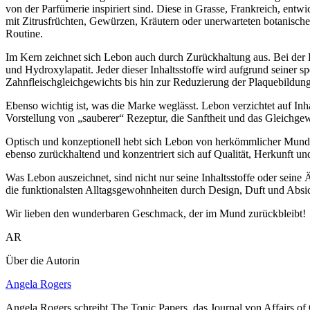
von der Parfümerie inspiriert sind. Diese in Grasse, Frankreich, ent
mit Zitrusfrüchten, Gewürzen, Kräutern oder unerwarteten botanischen
Routine.
Im Kern zeichnet sich Lebon auch durch Zurückhaltung aus. Bei der E
und Hydroxylapatit. Jeder dieser Inhaltsstoffe wird aufgrund seiner
Zahnfleischgleichgewichts bis hin zur Reduzierung der Plaquebildung
Ebenso wichtig ist, was die Marke weglässt. Lebon verzichtet auf Inha
Vorstellung von „sauberer“ Rezeptur, die Sanftheit und das Gleichgew
Optisch und konzeptionell hebt sich Lebon von herkömmlicher Mundpf
ebenso zurückhaltend und konzentriert sich auf Qualität, Herkunft und 
Was Lebon auszeichnet, sind nicht nur seine Inhaltsstoffe oder seine
die funktionalsten Alltagsgewohnheiten durch Design, Duft und Absi
Wir lieben den wunderbaren Geschmack, der im Mund zurückbleibt!
AR
Über die Autorin
Angela Rogers
Angela Rogers schreibt The Tonic Papers, das Journal von Affairs o