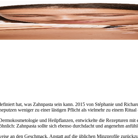
definiert hat, was Zahnpasta sein kann. 2015 von Stéphanie und Richard 
utzen weniger zu einer lästigen Pflicht als vielmehr zu einem Ritual 
n Dermokosmetologie und Heilpflanzen, entwickelte die Rezepturen mi
wöhnlich: Zahnpasta sollte sich ebenso durchdacht und angenehm anfüh
weise an den Geschmack. Anstatt auf die üblichen Minzprofile zurückz