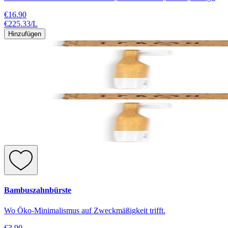
€16.90
€225.33
/
L
Hinzufügen
Bambuszahnbürste
Wo Öko-Minimalismus auf Zweckmäßigkeit trifft.
€3.90