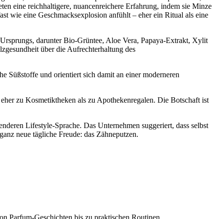
eten eine reichhaltigere, nuancenreichere Erfahrung, indem sie Minze
ast wie eine Geschmacksexplosion anfühlt – eher ein Ritual als eine
 Ursprungs, darunter Bio-Grüntee, Aloe Vera, Papaya-Extrakt, Xylit
lzgesundheit über die Aufrechterhaltung des
he Süßstoffe und orientiert sich damit an einer moderneren
eher zu Kosmetiktheken als zu Apothekenregalen. Die Botschaft ist
senderen Lifestyle-Sprache. Das Unternehmen suggeriert, dass selbst
 ganz neue tägliche Freude: das Zähneputzen.
on Parfum-Geschichten bis zu praktischen Routinen.