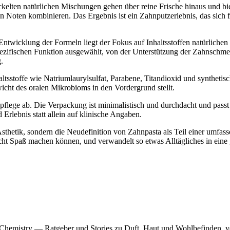
wickelten natürlichen Mischungen gehen über reine Frische hinaus und bi
 Noten kombinieren. Das Ergebnis ist ein Zahnputzerlebnis, das sich f
ntwicklung der Formeln liegt der Fokus auf Inhaltsstoffen natürlichen
 spezifischen Funktion ausgewählt, von der Unterstützung der Zahnschme
.
ltsstoffe wie Natriumlaurylsulfat, Parabene, Titandioxid und synthetisc
icht des oralen Mikrobioms in den Vordergrund stellt.
lege ab. Die Verpackung ist minimalistisch und durchdacht und passt 
Erlebnis statt allein auf klinische Angaben.
 Ästhetik, sondern die Neudefinition von Zahnpasta als Teil einer umfas
cht Spaß machen können, und verwandelt so etwas Alltägliches in eine
f Chemistry — Ratgeber und Stories zu Duft, Haut und Wohlbefinden, v