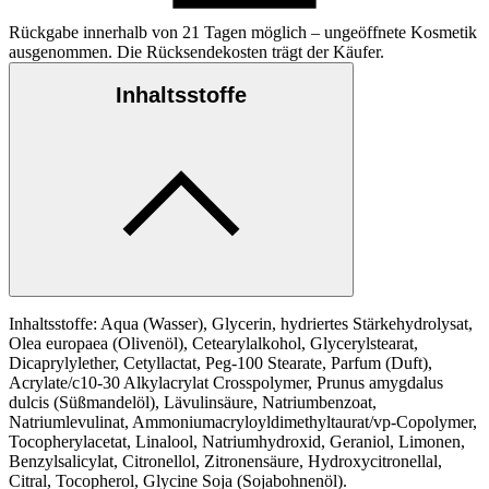
Rückgabe innerhalb von 21 Tagen möglich – ungeöffnete Kosmetik
ausgenommen. Die Rücksendekosten trägt der Käufer.
Inhaltsstoffe
Inhaltsstoffe: Aqua (Wasser), Glycerin, hydriertes Stärkehydrolysat,
Olea europaea (Olivenöl), Cetearylalkohol, Glycerylstearat,
Dicaprylylether, Cetyllactat, Peg-100 Stearate, Parfum (Duft),
Acrylate/c10-30 Alkylacrylat Crosspolymer, Prunus amygdalus
dulcis (Süßmandelöl), Lävulinsäure, Natriumbenzoat,
Natriumlevulinat, Ammoniumacryloyldimethyltaurat/vp-Copolymer,
Tocopherylacetat, Linalool, Natriumhydroxid, Geraniol, Limonen,
Benzylsalicylat, Citronellol, Zitronensäure, Hydroxycitronellal,
Citral, Tocopherol, Glycine Soja (Sojabohnenöl).