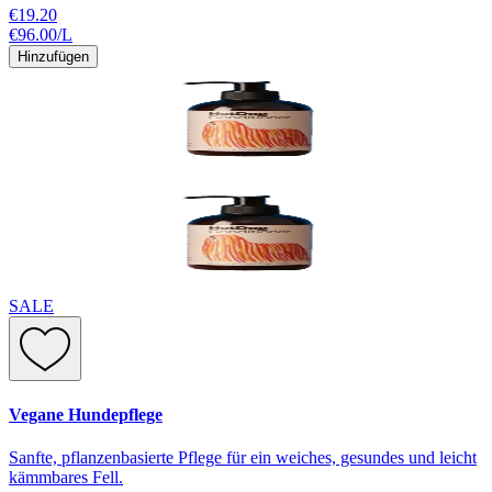
€19.20
€96.00
/
L
Hinzufügen
SALE
Vegane Hundepflege
Sanfte, pflanzenbasierte Pflege für ein weiches, gesundes und leicht
kämmbares Fell.