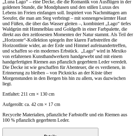
„Luna Lago“ – eine Decke, die die Romantik von Ausflügen in der
goldenen Stunde, die Mondphasen und den stillen Luxus des
Lebens im Freien einfangen soll. Inspiriert von Nachmittagen am
Seeufer, die man am Steg verbringt – mit sonnengewärmter Haut
und Füßen, die über das Wasser gleiten –, kombiniert „Lago“ tiefes
Waldgrün mit Himmelblau und Goldgelb in einer Farbpalette, die
direkt aus den zeitlosesten Momenten der Natur stammt. Als Teil der
„Horizonte“-Kollektion spiegeln ihre klaren Farbstreifen die
Horizontlinie wider, an der Erde und Himmel aufeinandertreffen,
und schaffen so ein modernes Erbstück. „Lago“ wird in Mexiko
von erfahrenen Kunsthandwerkern handgewebt und mit einem
handgefertigten Riemen aus pflanzlich gegerbtem Leder veredelt.
Die Decke ist wie geschaffen für Abenteuer, die es verdienen, in
Erinnerung zu bleiben – von Picknicks an der Küste über
Morgenstunden in den Bergen bis hin zu allem, was dazwischen
liegt.
Entfaltet: 211 cm × 130 cm
Aufgerollt: ca. 42 cm × 17 cm
Recycelte Materialien, pflanzliche Farbstoffe und ein Riemen aus
100 % pflanzlich gegerbtem Leder.