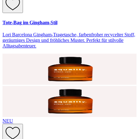
Tote-Bag im Gingham-Stil
Lori Barcelona Gingham-Tragetasche, farbenfroher recycelter Stoff,
geräumiges Design und fröhliches Muster. Perfekt für stilvolle
Alltagsabenteuer.
NEU