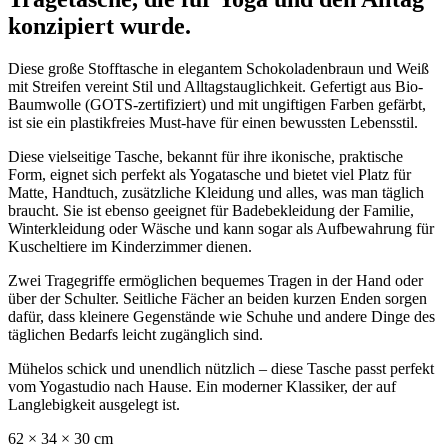
konzipiert wurde.
Diese große Stofftasche in elegantem Schokoladenbraun und Weiß
mit Streifen vereint Stil und Alltagstauglichkeit. Gefertigt aus Bio-
Baumwolle (GOTS-zertifiziert) und mit ungiftigen Farben gefärbt,
ist sie ein plastikfreies Must-have für einen bewussten Lebensstil.
Diese vielseitige Tasche, bekannt für ihre ikonische, praktische
Form, eignet sich perfekt als Yogatasche und bietet viel Platz für
Matte, Handtuch, zusätzliche Kleidung und alles, was man täglich
braucht. Sie ist ebenso geeignet für Badebekleidung der Familie,
Winterkleidung oder Wäsche und kann sogar als Aufbewahrung für
Kuscheltiere im Kinderzimmer dienen.
Zwei Tragegriffe ermöglichen bequemes Tragen in der Hand oder
über der Schulter. Seitliche Fächer an beiden kurzen Enden sorgen
dafür, dass kleinere Gegenstände wie Schuhe und andere Dinge des
täglichen Bedarfs leicht zugänglich sind.
Mühelos schick und unendlich nützlich – diese Tasche passt perfekt
vom Yogastudio nach Hause. Ein moderner Klassiker, der auf
Langlebigkeit ausgelegt ist.
62 × 34 × 30 cm