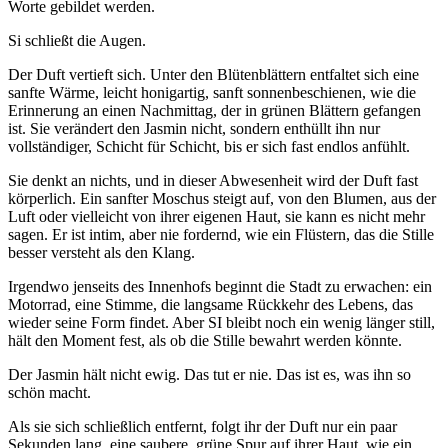
Worte gebildet werden.
Si schließt die Augen.
Der Duft vertieft sich. Unter den Blütenblättern entfaltet sich eine
sanfte Wärme, leicht honigartig, sanft sonnenbeschienen, wie die
Erinnerung an einen Nachmittag, der in grünen Blättern gefangen
ist. Sie verändert den Jasmin nicht, sondern enthüllt ihn nur
vollständiger, Schicht für Schicht, bis er sich fast endlos anfühlt.
Sie denkt an nichts, und in dieser Abwesenheit wird der Duft fast
körperlich. Ein sanfter Moschus steigt auf, von den Blumen, aus der
Luft oder vielleicht von ihrer eigenen Haut, sie kann es nicht mehr
sagen. Er ist intim, aber nie fordernd, wie ein Flüstern, das die Stille
besser versteht als den Klang.
Irgendwo jenseits des Innenhofs beginnt die Stadt zu erwachen: ein
Motorrad, eine Stimme, die langsame Rückkehr des Lebens, das
wieder seine Form findet. Aber SI bleibt noch ein wenig länger still,
hält den Moment fest, als ob die Stille bewahrt werden könnte.
Der Jasmin hält nicht ewig. Das tut er nie. Das ist es, was ihn so
schön macht.
Als sie sich schließlich entfernt, folgt ihr der Duft nur ein paar
Sekunden lang, eine saubere, grüne Spur auf ihrer Haut, wie ein