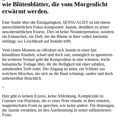
wie Blütenblätter, die vom Morgenlicht
erwärmt werden.
Eine Studie über die Einzigartigkeit, SENSUALIST ist mit einem
unerschütterlichen Fokus komponiert: Jasmin, destilliert zu seiner
unwiderstehlichen Essenz. Dies ist keine Neuinterpretation, sondern
ein Eintauchen, ein Duft, der die Blume in ihrer vollen Intensität
einfängt, wo Leuchtkraft auf Instinkt trifft.
Vom ersten Moment an offenbart sich Jasmin in einer fast
kristallinen Klarheit, scharf und doch zart, unmöglich zu ignorieren.
Im weiteren Verlauf geht die Komposition in eine wärmere, leicht
balsamische Tonlage über, die die Helligkeit mit einer subtilen,
anhaltenden Tiefe erdet. Der Abgang ist intim, ein Schleier aus
weichem Moschus, der sich an die Haut schmiegt, sauber und doch
unbestreitbar fleischlich.
>
Hier gibt es keinen Exzess, keine Ablenkung. Komplexität zu
Gunsten von Präzision, die es einer Note erlaubt, in ihrer reinsten,
magnetischsten Form zu sprechen, wie keine andere. Für diejenigen,
die Jasmin verstehen, ist dies Anerkennung in seiner raffiniertesten
Form.