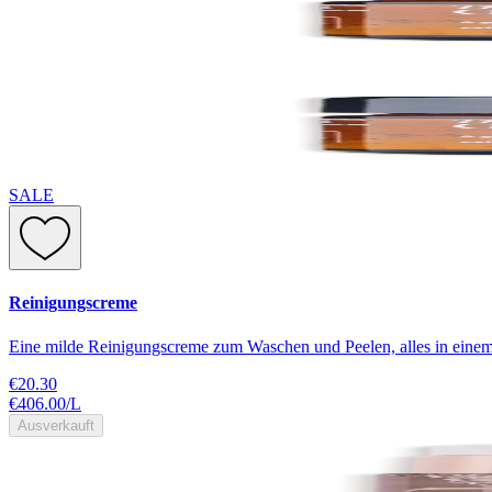
SALE
Reinigungscreme
Eine milde Reinigungscreme zum Waschen und Peelen, alles in einem
€20.30
€406.00
/
L
Ausverkauft