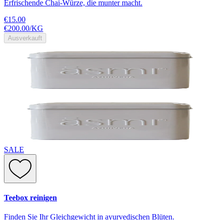
Erfrischende Chai-Würze, die munter macht.
€15.00
€200.00
/
KG
Ausverkauft
SALE
Teebox reinigen
Finden Sie Ihr Gleichgewicht in ayurvedischen Blüten.