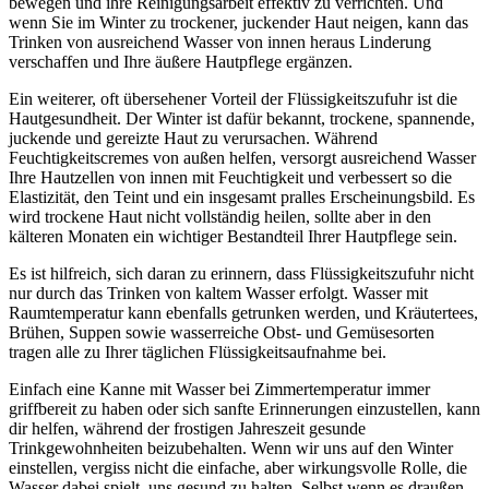
bewegen und ihre Reinigungsarbeit effektiv zu verrichten. Und
wenn Sie im Winter zu trockener, juckender Haut neigen, kann das
Trinken von ausreichend Wasser von innen heraus Linderung
verschaffen und Ihre äußere Hautpflege ergänzen.
Ein weiterer, oft übersehener Vorteil der Flüssigkeitszufuhr ist die
Hautgesundheit. Der Winter ist dafür bekannt, trockene, spannende,
juckende und gereizte Haut zu verursachen. Während
Feuchtigkeitscremes von außen helfen, versorgt ausreichend Wasser
Ihre Hautzellen von innen mit Feuchtigkeit und verbessert so die
Elastizität, den Teint und ein insgesamt pralles Erscheinungsbild. Es
wird trockene Haut nicht vollständig heilen, sollte aber in den
kälteren Monaten ein wichtiger Bestandteil Ihrer Hautpflege sein.
Es ist hilfreich, sich daran zu erinnern, dass Flüssigkeitszufuhr nicht
nur durch das Trinken von kaltem Wasser erfolgt. Wasser mit
Raumtemperatur kann ebenfalls getrunken werden, und Kräutertees,
Brühen, Suppen sowie wasserreiche Obst- und Gemüsesorten
tragen alle zu Ihrer täglichen Flüssigkeitsaufnahme bei.
Einfach eine Kanne mit Wasser bei Zimmertemperatur immer
griffbereit zu haben oder sich sanfte Erinnerungen einzustellen, kann
dir helfen, während der frostigen Jahreszeit gesunde
Trinkgewohnheiten beizubehalten. Wenn wir uns auf den Winter
einstellen, vergiss nicht die einfache, aber wirkungsvolle Rolle, die
Wasser dabei spielt, uns gesund zu halten. Selbst wenn es draußen