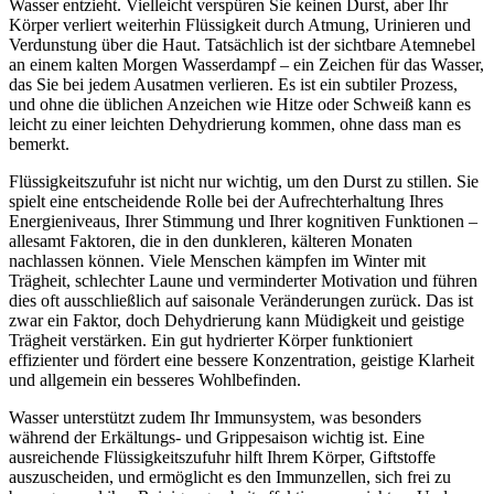
Wasser entzieht. Vielleicht verspüren Sie keinen Durst, aber Ihr
Körper verliert weiterhin Flüssigkeit durch Atmung, Urinieren und
Verdunstung über die Haut. Tatsächlich ist der sichtbare Atemnebel
an einem kalten Morgen Wasserdampf – ein Zeichen für das Wasser,
das Sie bei jedem Ausatmen verlieren. Es ist ein subtiler Prozess,
und ohne die üblichen Anzeichen wie Hitze oder Schweiß kann es
leicht zu einer leichten Dehydrierung kommen, ohne dass man es
bemerkt.
Flüssigkeitszufuhr ist nicht nur wichtig, um den Durst zu stillen. Sie
spielt eine entscheidende Rolle bei der Aufrechterhaltung Ihres
Energieniveaus, Ihrer Stimmung und Ihrer kognitiven Funktionen –
allesamt Faktoren, die in den dunkleren, kälteren Monaten
nachlassen können. Viele Menschen kämpfen im Winter mit
Trägheit, schlechter Laune und verminderter Motivation und führen
dies oft ausschließlich auf saisonale Veränderungen zurück. Das ist
zwar ein Faktor, doch Dehydrierung kann Müdigkeit und geistige
Trägheit verstärken. Ein gut hydrierter Körper funktioniert
effizienter und fördert eine bessere Konzentration, geistige Klarheit
und allgemein ein besseres Wohlbefinden.
Wasser unterstützt zudem Ihr Immunsystem, was besonders
während der Erkältungs- und Grippesaison wichtig ist. Eine
ausreichende Flüssigkeitszufuhr hilft Ihrem Körper, Giftstoffe
auszuscheiden, und ermöglicht es den Immunzellen, sich frei zu