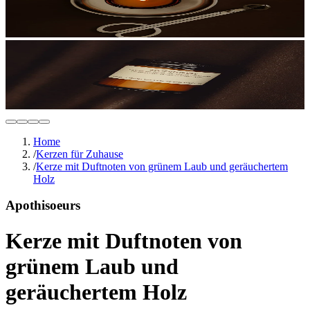
Home
/
Kerzen für Zuhause
/
Kerze mit Duftnoten von grünem Laub und geräuchertem
Holz
Apothisoeurs
Kerze mit Duftnoten von
grünem Laub und
geräuchertem Holz