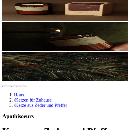
Home
/
Kerzen für Zuhause
/
Kerze aus Zeder und Pfeffer
Apothisoeurs