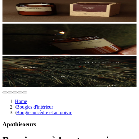
Home
/
Bougies d'intérieur
/
Bougie au cèdre et au poivre
Apothisoeurs