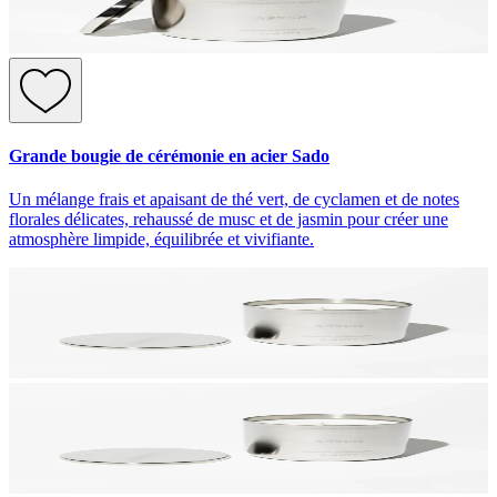
Grande bougie de cérémonie en acier Sado
Un mélange frais et apaisant de thé vert, de cyclamen et de notes
florales délicates, rehaussé de musc et de jasmin pour créer une
atmosphère limpide, équilibrée et vivifiante.