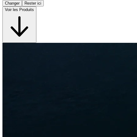
Changer
Rester ici
Voir les Produits