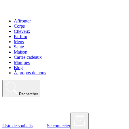
Affronter
Corps
Cheveux
Parfum
Mens
Santé
Maison
Cartes-cadeaux
Marques
Blog
À propos de nous
Rechercher
Liste de souhaits
Se connecter