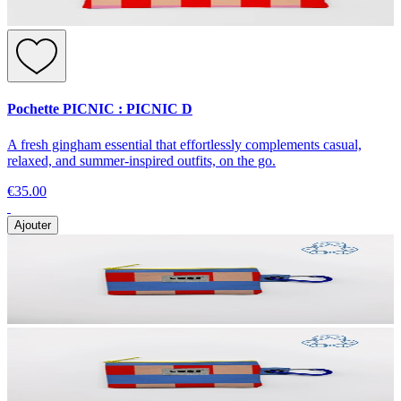
Pochette PICNIC : PICNIC D
A fresh gingham essential that effortlessly complements casual,
relaxed, and summer-inspired outfits, on the go.
€35.00
Ajouter