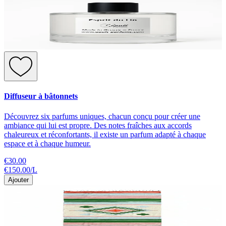
Diffuseur à bâtonnets
Découvrez six parfums uniques, chacun conçu pour créer une
ambiance qui lui est propre. Des notes fraîches aux accords
chaleureux et réconfortants, il existe un parfum adapté à chaque
espace et à chaque humeur.
€30.00
€150.00
/
L
Ajouter