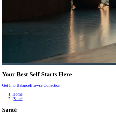
Your Best Self Starts Here
Get Into Balance
Browse Collection
Home
/
Santé
Santé