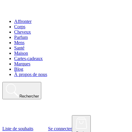
Affronter
Corps
Cheveux
Parfum
Mens
Santé
Maison
Cartes-cadeaux
Marques
Blog
À propos de nous
Rechercher
Liste de souhaits
Se connecter