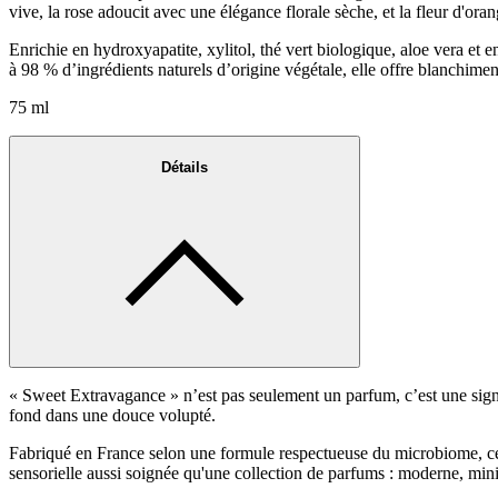
vive, la rose adoucit avec une élégance florale sèche, et la fleur d'ora
Enrichie en hydroxyapatite, xylitol, thé vert biologique, aloe vera e
à 98 % d’ingrédients naturels d’origine végétale, elle offre blanchimen
75 ml
Détails
« Sweet Extravagance » n’est pas seulement un parfum, c’est une signatu
fond dans une douce volupté.
Fabriqué en France selon une formule respectueuse du microbiome, ce pr
sensorielle aussi soignée qu'une collection de parfums : moderne, mini