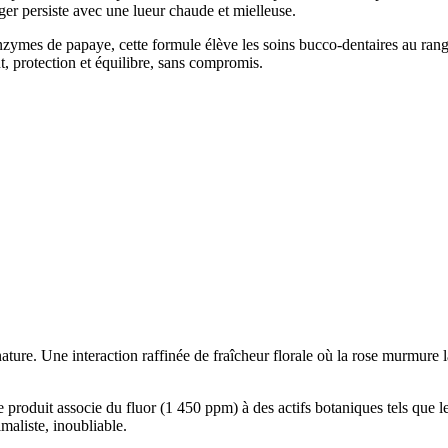
nger persiste avec une lueur chaude et mielleuse.
t enzymes de papaye, cette formule élève les soins bucco-dentaires au r
t, protection et équilibre, sans compromis.
re. Une interaction raffinée de fraîcheur florale où la rose murmure la 
oduit associe du fluor (1 450 ppm) à des actifs botaniques tels que le 
maliste, inoubliable.