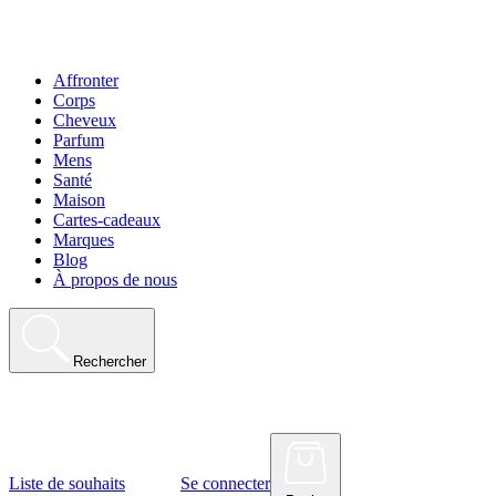
Affronter
Corps
Cheveux
Parfum
Mens
Santé
Maison
Cartes-cadeaux
Marques
Blog
À propos de nous
Rechercher
Liste de souhaits
Se connecter