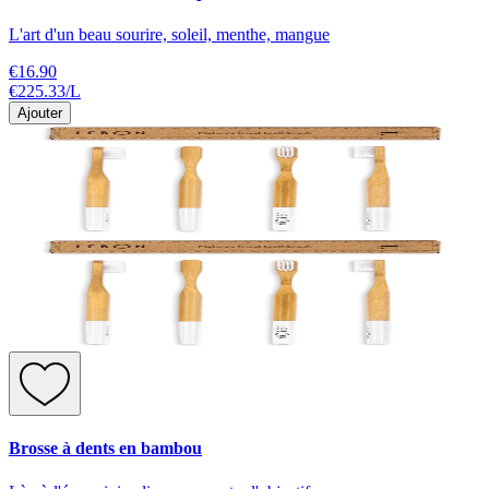
L'art d'un beau sourire, soleil, menthe, mangue
€16.90
€225.33
/
L
Ajouter
Brosse à dents en bambou