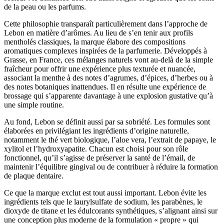
de la peau ou les parfums.
Cette philosophie transparaît particulièrement dans l’approche de
Lebon en matière d’arômes. Au lieu de s’en tenir aux profils
mentholés classiques, la marque élabore des compositions
aromatiques complexes inspirées de la parfumerie. Développés à
Grasse, en France, ces mélanges naturels vont au-delà de la simple
fraîcheur pour offrir une expérience plus texturée et nuancée,
associant la menthe à des notes d’agrumes, d’épices, d’herbes ou à
des notes botaniques inattendues. Il en résulte une expérience de
brossage qui s’apparente davantage à une explosion gustative qu’à
une simple routine.
Au fond, Lebon se définit aussi par sa sobriété. Les formules sont
élaborées en privilégiant les ingrédients d’origine naturelle,
notamment le thé vert biologique, l’aloe vera, l’extrait de papaye, le
xylitol et l’hydroxyapatite. Chacun est choisi pour son rôle
fonctionnel, qu’il s’agisse de préserver la santé de l’émail, de
maintenir l’équilibre gingival ou de contribuer à réduire la formation
de plaque dentaire.
Ce que la marque exclut est tout aussi important. Lebon évite les
ingrédients tels que le laurylsulfate de sodium, les parabènes, le
dioxyde de titane et les édulcorants synthétiques, s’alignant ainsi sur
une conception plus moderne de la formulation « propre » qui