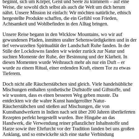
beginnt, sich um Körper, Geist und Seele zu kümmern – auf eine
Weise, die sowohl dich selbst als auch die Welt um dich herum
nährt. Unsere Mission ist einfach: Wir möchten natürliche, ethisch
hergestellte Produkte schaffen, die ein Gefühl von Frieden,
Achtsamkeit und Wohlbefinden in den Alltag bringen.
Unsere Reise begann in den Wicklow Mountains, wo wir auf
gewundenen Pfaden, inmitten uralter Sehenswürdigkeiten und in der
tief verwurzelten Spiritualität der Landschaft Ruhe fanden. In der
Stille der Lockdowns fanden wir wieder zurück zur Natur und
suchten Momente der Ruhe, der Besinnung und der Klarheit. In
diesen Momenten wurde Weihrauch mehr als nur ein Duft – er
wurde zu einem Ritual, einer erdenden Kraft, einem Tor zu etwas
Tieferem.
Doch nicht alle Räucherstäbchen sind gleich. Viele handelsübliche
Mischungen enthalten synthetische Duftstoffe und Giftstoffe, und
wir wussten, dass es einen besseren Weg geben musste. Da
entdeckten wir die wahre Kunst handgerollter Natur-
Räucherstäbchen und stießen auf Mischungen, die von
Kunsthandwerkern in Indien nach seit über 200 Jahren überlieferten
Rezepten perfekt hergestellt wurden. Ihre Hingabe an das
Handwerk, die Verwendung reiner pflanzlicher Inhaltsstoffe und
Harze sowie ihre Ehrfurcht vor der Tradition fanden bei uns großen
Anklang, und so entwickelte sich eine starke Verbindung