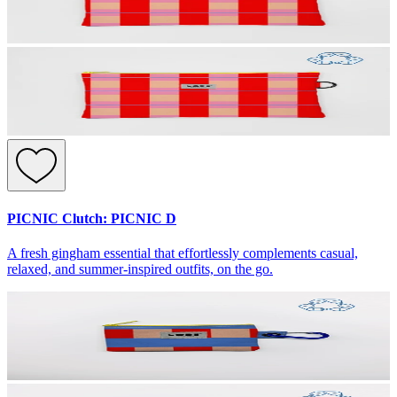
PICNIC Clutch: PICNIC D
A fresh gingham essential that effortlessly complements casual,
relaxed, and summer-inspired outfits, on the go.