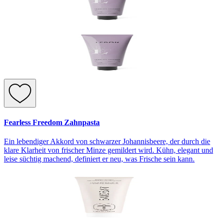
Fearless Freedom Zahnpasta
Ein lebendiger Akkord von schwarzer Johannisbeere, der durch die
klare Klarheit von frischer Minze gemildert wird. Kühn, elegant und
leise süchtig machend, definiert er neu, was Frische sein kann.