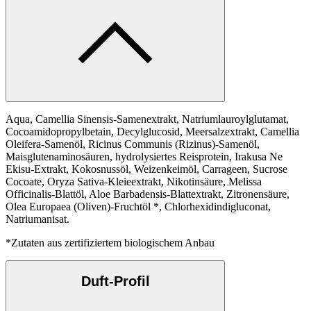
Aqua, Camellia Sinensis-Samenextrakt, Natriumlauroylglutamat,
Cocoamidopropylbetain, Decylglucosid, Meersalzextrakt, Camellia
Oleifera-Samenöl, Ricinus Communis (Rizinus)-Samenöl,
Maisglutenaminosäuren, hydrolysiertes Reisprotein, Irakusa Ne
Ekisu-Extrakt, Kokosnussöl, Weizenkeimöl, Carrageen, Sucrose
Cocoate, Oryza Sativa-Kleieextrakt, Nikotinsäure, Melissa
Officinalis-Blattöl, Aloe Barbadensis-Blattextrakt, Zitronensäure,
Olea Europaea (Oliven)-Fruchtöl *, Chlorhexidindigluconat,
Natriumanisat.
*Zutaten aus zertifiziertem biologischem Anbau
Duft-Profil