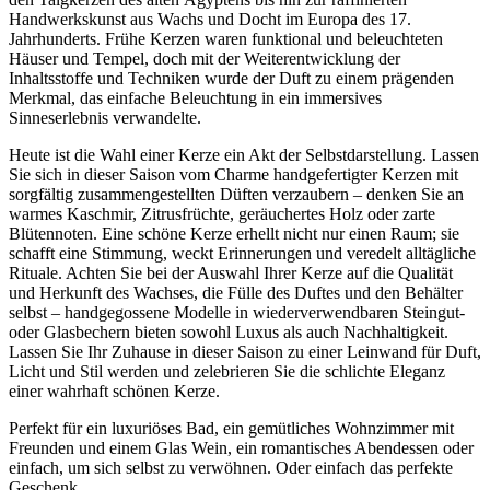
Handwerkskunst aus Wachs und Docht im Europa des 17.
Jahrhunderts. Frühe Kerzen waren funktional und beleuchteten
Häuser und Tempel, doch mit der Weiterentwicklung der
Inhaltsstoffe und Techniken wurde der Duft zu einem prägenden
Merkmal, das einfache Beleuchtung in ein immersives
Sinneserlebnis verwandelte.
Heute ist die Wahl einer Kerze ein Akt der Selbstdarstellung. Lassen
Sie sich in dieser Saison vom Charme handgefertigter Kerzen mit
sorgfältig zusammengestellten Düften verzaubern – denken Sie an
warmes Kaschmir, Zitrusfrüchte, geräuchertes Holz oder zarte
Blütennoten. Eine schöne Kerze erhellt nicht nur einen Raum; sie
schafft eine Stimmung, weckt Erinnerungen und veredelt alltägliche
Rituale. Achten Sie bei der Auswahl Ihrer Kerze auf die Qualität
und Herkunft des Wachses, die Fülle des Duftes und den Behälter
selbst – handgegossene Modelle in wiederverwendbaren Steingut-
oder Glasbechern bieten sowohl Luxus als auch Nachhaltigkeit.
Lassen Sie Ihr Zuhause in dieser Saison zu einer Leinwand für Duft,
Licht und Stil werden und zelebrieren Sie die schlichte Eleganz
einer wahrhaft schönen Kerze.
Perfekt für ein luxuriöses Bad, ein gemütliches Wohnzimmer mit
Freunden und einem Glas Wein, ein romantisches Abendessen oder
einfach, um sich selbst zu verwöhnen. Oder einfach das perfekte
Geschenk