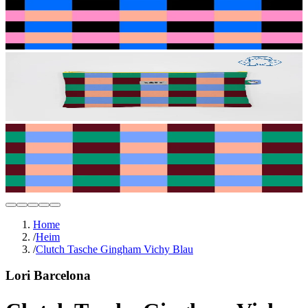
Home
/
Heim
/
Clutch Tasche Gingham Vichy Blau
Lori Barcelona