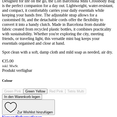
Designed for life on the go, the Lori Barcelona Mini Crossbody Bag
is the perfect companion for a day out. Lightweight, water-resistant,
and compact, it comfortably carries your daily essentials while
keeping your hands free. The adjustable strap allows for a
customised fit, and the detachable cords offer the flexibility to
convert it into a handy clutch. Made in Barcelona from durable
fabric created from recycled plastic bottles, it combines practicality
with sustainability. Whether you're exploring the city, meeting
friends, or traveling light, this versatile mini bag keeps your
essentials organised and close at hand.
Spot clean with a soft, damp cloth and mild soap as needed, air dry.
€35.00
inkl. MwSt.
Produkt verfügbar
Colour
Green Pink
Green Yellow
Red Pink
Tetris Multi
In den Warenkorb legen
Zur Wishlist hinzufügen