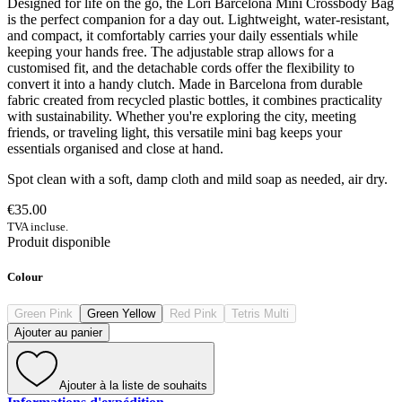
Designed for life on the go, the Lori Barcelona Mini Crossbody Bag
is the perfect companion for a day out. Lightweight, water-resistant,
and compact, it comfortably carries your daily essentials while
keeping your hands free. The adjustable strap allows for a
customised fit, and the detachable cords offer the flexibility to
convert it into a handy clutch. Made in Barcelona from durable
fabric created from recycled plastic bottles, it combines practicality
with sustainability. Whether you're exploring the city, meeting
friends, or traveling light, this versatile mini bag keeps your
essentials organised and close at hand.
Spot clean with a soft, damp cloth and mild soap as needed, air dry.
€35.00
TVA incluse.
Produit disponible
Colour
Green Pink
Green Yellow
Red Pink
Tetris Multi
Ajouter au panier
Ajouter à la liste de souhaits