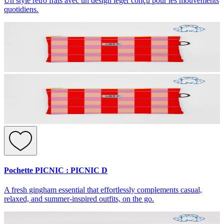
Un style rétro frais avec un design léger conçu pour les mouvements
quotidiens.
Pochette PICNIC : PICNIC D
A fresh gingham essential that effortlessly complements casual,
relaxed, and summer-inspired outfits, on the go.