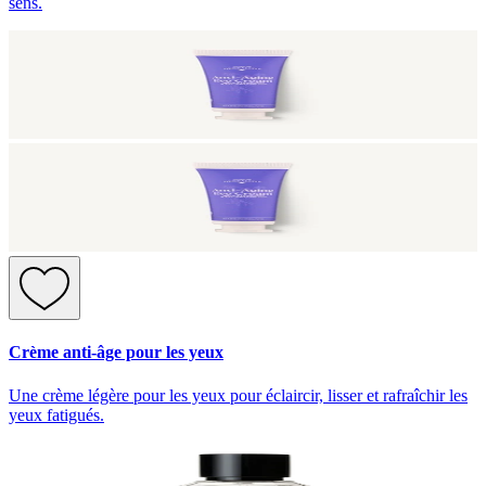
sens.
Crème anti-âge pour les yeux
Une crème légère pour les yeux pour éclaircir, lisser et rafraîchir les
yeux fatigués.