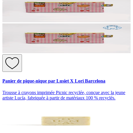
Panier de pique-nique par Lusiet X Lori Barcelona
Trousse à crayons imprimée Picnic recyclée, conçue avec la jeune
artiste Lucía, fabriquée à partir de matériaux 100 % recyclés.