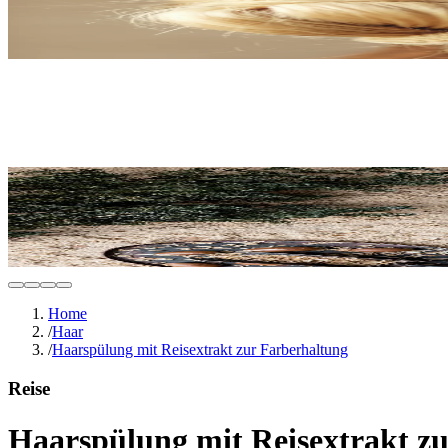
Home
/
Haar
/
Haarspülung mit Reisextrakt zur Farberhaltung
Reise
Haarspülung mit Reisextrakt z