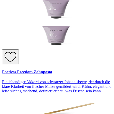
Fearless Freedom Zahnpasta
Ein lebendiger Akkord von schwarzer Johannisbeere, der durch die
klare Klarheit von frischer Minze gemildert wird. Kühn, elegant und
leise süchtig machend, definiert er neu, was Frische sein kann.