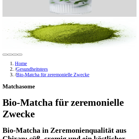
Home
/
Gesundheitstees
/
Bio-Matcha für zeremonielle Zwecke
Matchasome
Bio-Matcha für zeremonielle
Zwecke
Bio-Matcha in Zeremonienqualität aus
Chiran: süß, cremig und ein köstlicher