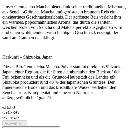
Unser Genmaicha Matcha bietet dank seiner traditionellen Mischung
aus Sencha-Grüntee, Matcha und geröstetem braunem Reis ein
einzigartiges Geschmackserlebnis. Der geröstete Reis verleiht ihm
ein warmes, popcornähnliches Aroma, das durch die sanften,
weichen Noten von Sencha und Matcha perfekt ausgeglichen wird
und einen wohltuenden, vielschichtigen Geschmack erzeugt, der
sanft am Gaumen nachklingt.
Herkunft – Shizuoka, Japan
Dieses Bio-Genmaicha-Matcha-Pulver stammt direkt aus Shizuoka,
Japan, einer Region, die für ihren atemberaubenden Blick auf den
Fuji bekannt ist und als die Grüntee-Hauptstadt des Landes gilt.
Shizuoka produziert rund 40 % des japanischen Grüntees. Der
mineralreiche Boden und das kristallklare Wasser verleihen dem
Sencha Tiefe, Komplexität und eine von Natur aus
außergewöhnliche Qualität.
€16.00
€53.33
/
G
inkl. MwSt.
Ausverkauft