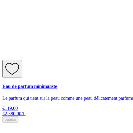
Eau de parfum minimaliste
Le parfum qui tient sur la peau comme une peau délicatement parfum
€119.00
€2,380.00
/
L
épuisé