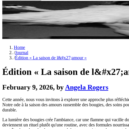
Home
/
Journal
/
Édition « La saison de l&#x27;amour »
Édition « La saison de l&#x27;
February 9, 2026
, by
Angela Rogers
Cette année, nous vous invitons à explorer une approche plus réfléchie
Notre ode à la saison des amours rassemble des bougies, des soins pou
durable.
La lumière des bougies crée l'ambiance, car une flamme qui vacille do
deviennent un rituel plutôt qu'une routine, avec des formules nourris