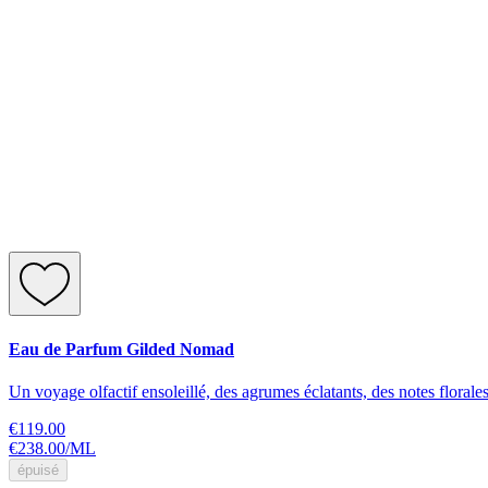
Eau de Parfum Gilded Nomad
Un voyage olfactif ensoleillé, des agrumes éclatants, des notes floral
€119.00
€238.00
/
ML
épuisé