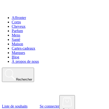
Affronter
Corps
Cheveux
Parfum
Mens
Santé
Maison
Cartes-cadeaux
Marques
Blog
À propos de nous
Rechercher
Liste de souhaits
Se connecter