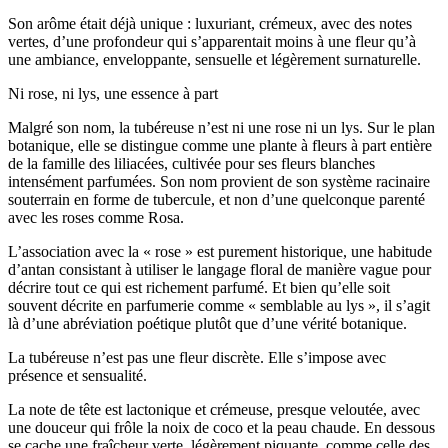
Son arôme était déjà unique : luxuriant, crémeux, avec des notes
vertes, d’une profondeur qui s’apparentait moins à une fleur qu’à
une ambiance, enveloppante, sensuelle et légèrement surnaturelle.
Ni rose, ni lys, une essence à part
Malgré son nom, la tubéreuse n’est ni une rose ni un lys. Sur le plan
botanique, elle se distingue comme une plante à fleurs à part entière
de la famille des liliacées, cultivée pour ses fleurs blanches
intensément parfumées. Son nom provient de son système racinaire
souterrain en forme de tubercule, et non d’une quelconque parenté
avec les roses comme Rosa.
L’association avec la « rose » est purement historique, une habitude
d’antan consistant à utiliser le langage floral de manière vague pour
décrire tout ce qui est richement parfumé. Et bien qu’elle soit
souvent décrite en parfumerie comme « semblable au lys », il s’agit
là d’une abréviation poétique plutôt que d’une vérité botanique.
La tubéreuse n’est pas une fleur discrète. Elle s’impose avec
présence et sensualité.
La note de tête est lactonique et crémeuse, presque veloutée, avec
une douceur qui frôle la noix de coco et la peau chaude. En dessous
se cache une fraîcheur verte, légèrement piquante, comme celle des