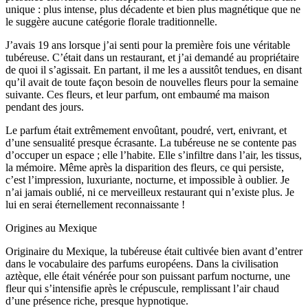
unique : plus intense, plus décadente et bien plus magnétique que ne
le suggère aucune catégorie florale traditionnelle.
J’avais 19 ans lorsque j’ai senti pour la première fois une véritable
tubéreuse. C’était dans un restaurant, et j’ai demandé au propriétaire
de quoi il s’agissait. En partant, il me les a aussitôt tendues, en disant
qu’il avait de toute façon besoin de nouvelles fleurs pour la semaine
suivante. Ces fleurs, et leur parfum, ont embaumé ma maison
pendant des jours.
Le parfum était extrêmement envoûtant, poudré, vert, enivrant, et
d’une sensualité presque écrasante. La tubéreuse ne se contente pas
d’occuper un espace ; elle l’habite. Elle s’infiltre dans l’air, les tissus,
la mémoire. Même après la disparition des fleurs, ce qui persiste,
c’est l’impression, luxuriante, nocturne, et impossible à oublier. Je
n’ai jamais oublié, ni ce merveilleux restaurant qui n’existe plus. Je
lui en serai éternellement reconnaissante !
Origines au Mexique
Originaire du Mexique, la tubéreuse était cultivée bien avant d’entrer
dans le vocabulaire des parfums européens. Dans la civilisation
aztèque, elle était vénérée pour son puissant parfum nocturne, une
fleur qui s’intensifie après le crépuscule, remplissant l’air chaud
d’une présence riche, presque hypnotique.