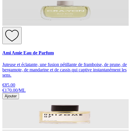
Ami Amie Eau de Parfum
Juteuse et éclatante, une fusion pétillante de framboise, de prune, de
bergamote, de mandarine et de cassis qui captive instantanément les
sens.
€85.00
€170.00
/
ML
Ajouter