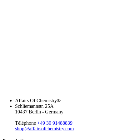
Affairs Of Chemistry®
Schliemannstr. 25A
10437 Berlin - Germany
Téléphone
+49 30 91488839
shop@affairsofchemistry.com