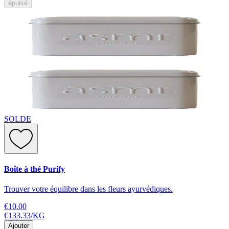
épuisé
SOLDE
Boîte à thé Purify
Trouver votre équilibre dans les fleurs ayurvédiques.
€10.00
€133.33
/
KG
Ajouter