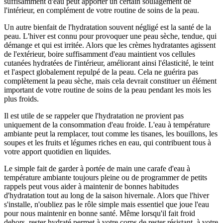
suffisamment d'eau peut apporter un certain soulagement de
l'intérieur, en complément de votre routine de soins de la peau.
Un autre bienfait de l'hydratation souvent négligé est la santé de la
peau. L'hiver est connu pour provoquer une peau sèche, tendue, qui
démange et qui est irritée. Alors que les crèmes hydratantes agissent
de l'extérieur, boire suffisamment d'eau maintient vos cellules
cutanées hydratées de l'intérieur, améliorant ainsi l'élasticité, le teint
et l'aspect globalement repulpé de la peau. Cela ne guérira pas
complètement la peau sèche, mais cela devrait constituer un élément
important de votre routine de soins de la peau pendant les mois les
plus froids.
Il est utile de se rappeler que l'hydratation ne provient pas
uniquement de la consommation d'eau froide. L'eau à température
ambiante peut la remplacer, tout comme les tisanes, les bouillons, les
soupes et les fruits et légumes riches en eau, qui contribuent tous à
votre apport quotidien en liquides.
Le simple fait de garder à portée de main une carafe d'eau à
température ambiante toujours pleine ou de programmer de petits
rappels peut vous aider à maintenir de bonnes habitudes
d'hydratation tout au long de la saison hivernale. Alors que l'hiver
s'installe, n'oubliez pas le rôle simple mais essentiel que joue l'eau
pour nous maintenir en bonne santé. Même lorsqu'il fait froid
dehors, rester hydraté permet à votre corps de rester résistant, à votre