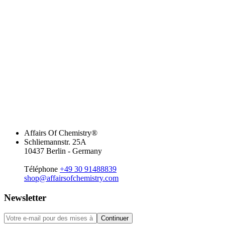
Affairs Of Chemistry®
Schliemannstr. 25A
10437 Berlin - Germany
Téléphone
+49 30 91488839
shop@affairsofchemistry.com
Newsletter
Continuer