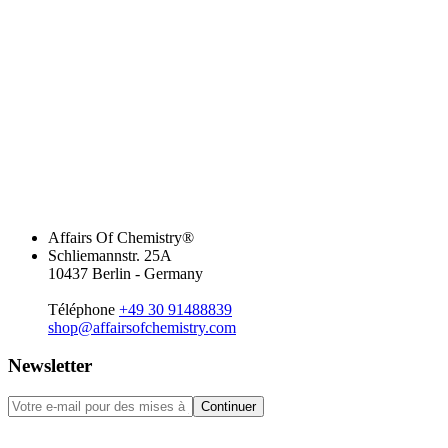
Affairs Of Chemistry®
Schliemannstr. 25A
10437 Berlin - Germany
Téléphone
+49 30 91488839
shop@affairsofchemistry.com
Newsletter
Continuer