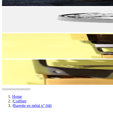
Home
/
Coiffure
/
Barrette en métal n° 046