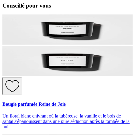
Conseillé pour vous
Bougie parfumée Reine de Joie
Un floral blanc enivrant où la tubéreuse, la vanille et le bois de
santal s'épanouissent dans une pure séduction après la tombée de la
nuit.