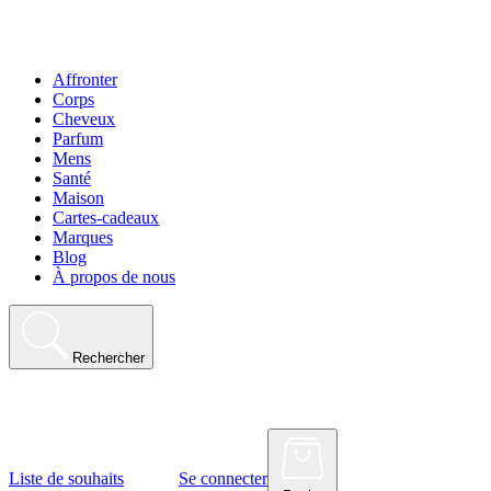
Affronter
Corps
Cheveux
Parfum
Mens
Santé
Maison
Cartes-cadeaux
Marques
Blog
À propos de nous
Rechercher
Liste de souhaits
Se connecter