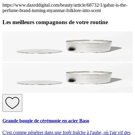
https://www.dazeddigital.com/beauty/article/68732/1/gabar-is-the-
perfume-brand-turning-myanmar-folklore-into-scent
Les meilleurs compagnons de votre routine
Grande bougie de cérémonie en acier Baso
C'est comme pénétrer dans une forêt fraîche à l'aube, où l'air vif des