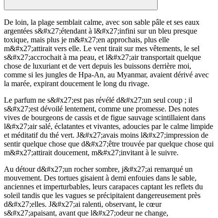
De loin, la plage semblait calme, avec son sable pâle et ses eaux
argentées s&#x27;étendant à l&#x27;infini sur un bleu presque
toxique, mais plus je m&#x27;en approchais, plus elle
m&#x27;attirait vers elle. Le vent tirait sur mes vêtements, le sel
s&#x27;accrochait à ma peau, et l&#x27;air transportait quelque
chose de luxuriant et de vert depuis les buissons derrière moi,
comme si les jungles de Hpa-An, au Myanmar, avaient dérivé avec
la marée, expirant doucement le long du rivage.
Le parfum ne s&#x27;est pas révélé d&#x27;un seul coup ; il
s&#x27;est dévoilé lentement, comme une promesse. Des notes
vives de bourgeons de cassis et de figue sauvage scintillaient dans
l&#x27;air salé, éclatantes et vivantes, adoucies par le calme limpide
et méditatif du thé vert. J&#x27;avais moins l&#x27;impression de
sentir quelque chose que d&#x27;être trouvée par quelque chose qui
m&#x27;attirait doucement, m&#x27;invitant à le suivre.
Au détour d&#x27;un rocher sombre, j&#x27;ai remarqué un
mouvement. Des tortues gisaient à demi enfouies dans le sable,
anciennes et imperturbables, leurs carapaces captant les reflets du
soleil tandis que les vagues se précipitaient dangereusement près
d&#x27;elles. J&#x27;ai ralenti, observant, le cœur
s&#x27;apaisant, avant que l&#x27;odeur ne change,