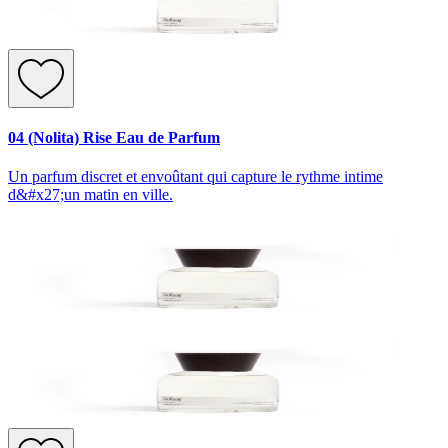
04 (Nolita) Rise Eau de Parfum
Un parfum discret et envoûtant qui capture le rythme intime
d&#x27;un matin en ville.