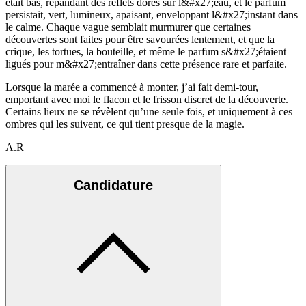
était bas, répandant des reflets dorés sur l&#x27;eau, et le parfum
persistait, vert, lumineux, apaisant, enveloppant l&#x27;instant dans
le calme. Chaque vague semblait murmurer que certaines
découvertes sont faites pour être savourées lentement, et que la
crique, les tortues, la bouteille, et même le parfum s&#x27;étaient
ligués pour m&#x27;entraîner dans cette présence rare et parfaite.
Lorsque la marée a commencé à monter, j’ai fait demi-tour,
emportant avec moi le flacon et le frisson discret de la découverte.
Certains lieux ne se révèlent qu’une seule fois, et uniquement à ces
ombres qui les suivent, ce qui tient presque de la magie.
A.R
Candidature