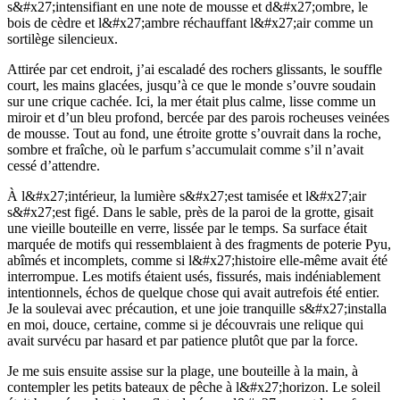
s&#x27;intensifiant en une note de mousse et d&#x27;ombre, le
bois de cèdre et l&#x27;ambre réchauffant l&#x27;air comme un
sortilège silencieux.
Attirée par cet endroit, j’ai escaladé des rochers glissants, le souffle
court, les mains glacées, jusqu’à ce que le monde s’ouvre soudain
sur une crique cachée. Ici, la mer était plus calme, lisse comme un
miroir et d’un bleu profond, bercée par des parois rocheuses veinées
de mousse. Tout au fond, une étroite grotte s’ouvrait dans la roche,
sombre et fraîche, où le parfum s’accumulait comme s’il n’avait
cessé d’attendre.
À l&#x27;intérieur, la lumière s&#x27;est tamisée et l&#x27;air
s&#x27;est figé. Dans le sable, près de la paroi de la grotte, gisait
une vieille bouteille en verre, lissée par le temps. Sa surface était
marquée de motifs qui ressemblaient à des fragments de poterie Pyu,
abîmés et incomplets, comme si l&#x27;histoire elle-même avait été
interrompue. Les motifs étaient usés, fissurés, mais indéniablement
intentionnels, échos de quelque chose qui avait autrefois été entier.
Je la soulevai avec précaution, et une joie tranquille s&#x27;installa
en moi, douce, certaine, comme si je découvrais une relique qui
avait survécu par hasard et par patience plutôt que par la force.
Je me suis ensuite assise sur la plage, une bouteille à la main, à
contempler les petits bateaux de pêche à l&#x27;horizon. Le soleil