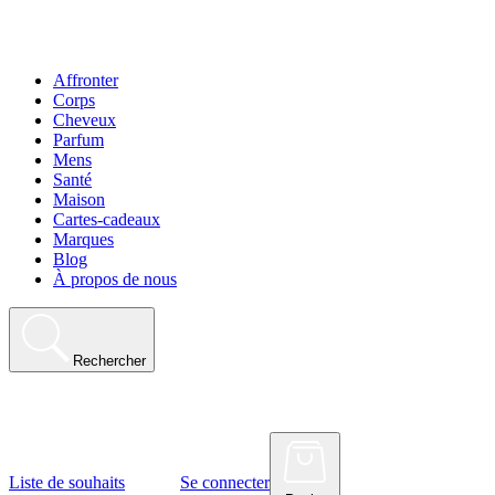
Affronter
Corps
Cheveux
Parfum
Mens
Santé
Maison
Cartes-cadeaux
Marques
Blog
À propos de nous
Rechercher
Liste de souhaits
Se connecter